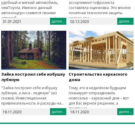
удобный и мягкий автомобиль,
ассортимент гофролиста
чемToyota. Именно данный
составляла оцинковка. Это вполне
автоконцерн славится своими
понятная технология защиты
автомоб...
железа от к...
далее...
далее...
31.01.2021
02.12.2020
Зайка построил себе избушку
Строительство каркасного
лубяную
дома
"Зайка построил себе избушку
Тому, кто в недалёком будущем
лубяную, а лиса - ледяную" (из
планирует отпраздновать
сказки). Инвестиционная
новоселье – каркасный дом – вот
привлекательность и расходы на...
для Вас верное решение, а
приятным...
далее...
далее...
18.11.2020
18.11.2020