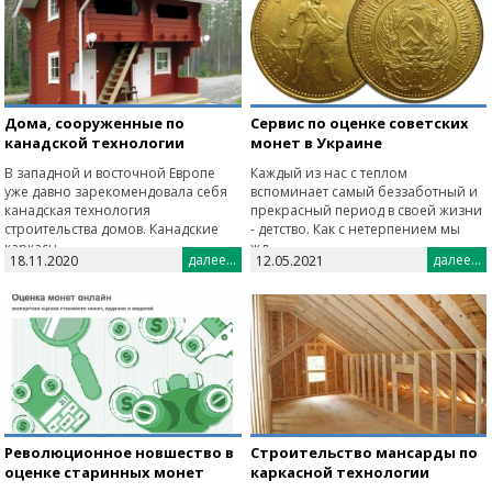
Дома, сооруженные по
Сервис по оценке советских
канадской технологии
монет в Украине
В западной и восточной Европе
Каждый из нас с теплом
уже давно зарекомендовала себя
вспоминает самый беззаботный и
канадская технология
прекрасный период в своей жизни
строительства домов. Канадские
- детство. Как с нетерпением мы
каркасн...
жд...
далее...
далее...
18.11.2020
12.05.2021
Революционное новшество в
Строительство мансарды по
оценке старинных монет
каркасной технологии