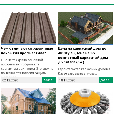
Чем отличаются различные
Цена на каркасный дом до
покрытия профнастила?
40000 у.е. (Цена на 3-х
комнатный каркасный дом
Еще не так давно основной
до 320 000 грн.)
ассортимент гофролиста
составляла оцинковка. Это вполне
Строительство каркасных домов в
понятная технология защиты
Киеве завоевывает новых
железа от к...
поклонников, наша компания
далее...
далее...
02.12.2020
18.11.2020
предлагает готовый дом с
мебелью, пол...