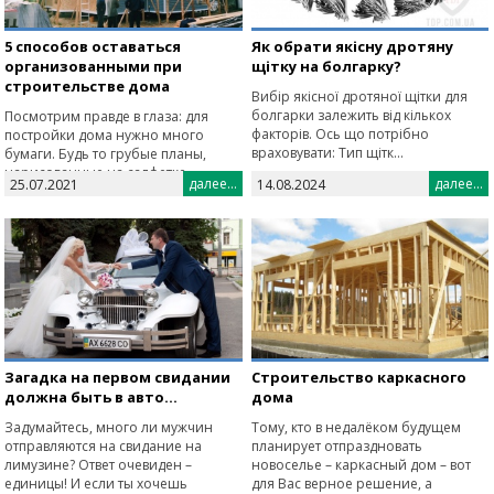
5 способов оставаться
Як обрати якісну дротяну
организованными при
щітку на болгарку?
строительстве дома
Вибір якісної дротяної щітки для
болгарки залежить від кількох
Посмотрим правде в глаза: для
факторів. Ось що потрібно
постройки дома нужно много
враховувати: Тип щітк...
бумаги. Будь то грубые планы,
нарисованные на салфетке,
далее...
далее...
25.07.2021
14.08.2024
картинк...
Загадка на первом свидании
Строительство каркасного
должна быть в авто…
дома
Задумайтесь, много ли мужчин
Тому, кто в недалёком будущем
отправляются на свидание на
планирует отпраздновать
лимузине? Ответ очевиден –
новоселье – каркасный дом – вот
единицы! И если ты хочешь
для Вас верное решение, а