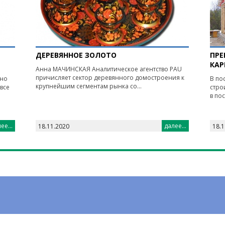
ДЕРЕВЯННОЕ ЗОЛОТО
ПРЕ
КАР
Анна МАЧИНСКАЯ Аналитическое агентство PAU
причисляет сектор деревянного домостроения к
шно
В по
крупнейшим сегментам рынка со...
все
стро
в по
ее...
далее...
18.11.2020
18.1