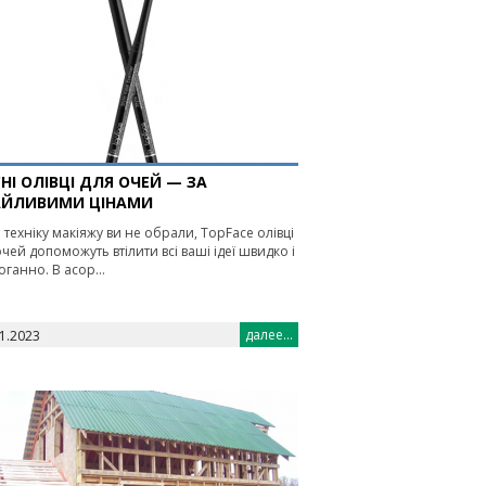
СНІ ОЛІВЦІ ДЛЯ ОЧЕЙ — ЗА
АЙЛИВИМИ ЦІНАМИ
б техніку макіяжу ви не обрали, TopFace олівці
очей допоможуть втілити всі ваші ідеї швидко і
оганно. В асор...
далее...
1.2023