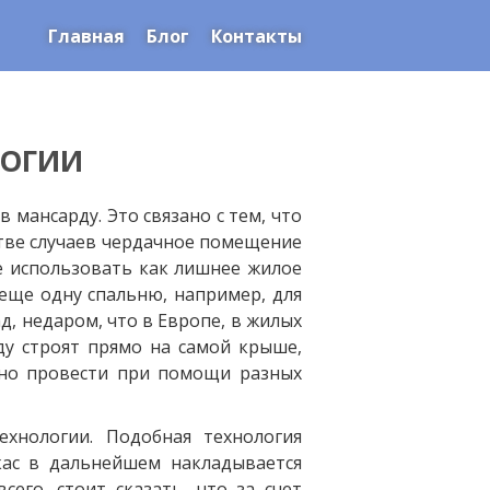
Главная
Блог
Контакты
ЛОГИИ
 мансарду. Это связано с тем, что
тве случаев чердачное помещение
не использовать как лишнее жилое
 еще одну спальню, например, для
д, недаром, что в Европе, в жилых
ду строят прямо на самой крыше,
жно провести при помощи разных
хнологии. Подобная технология
кас в дальнейшем накладывается
его, стоит сказать, что за счет