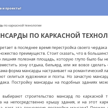
а и проекты!
ды по каркасной технологии
АНСАРДЫ ПО КАРКАСНОЙ ТЕХНО
тает в последнее время перестройка своего чердака в
ножество преимуществ. Стоит сказать, что в большинс
то лишняя полезная площадь, которую глупо было бы 
местить зону отдыха, бильярд, или же вовсе сделать
 сама форма мансарды настраивает на романтический ла
т селиться художники и поэты. Но зачастую мансар
ердака. Постройку мансарды на подобных зданиях мо
 выбирают строительство мансард по каркасной те
са на непосредственно крышу здания, и на этот кар
 дает эта технология постройки мансард? Прежде вс