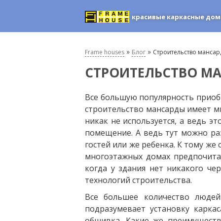
красивые каркасные дом
»
»
Frame houses
Блог
Строительство мансар
СТРОИТЕЛЬСТВО М
Все большую популярность приобре
строительство мансарды имеет м
никак не используется, а ведь э
помещение. А ведь тут можно раз
гостей или же ребенка. К тому же
многоэтажных домах предпочитаю
когда у здания нет никакого ч
технологий строительства.
Все большее количество людей
подразумевает установку карка
обшивка. Какие же преимущества